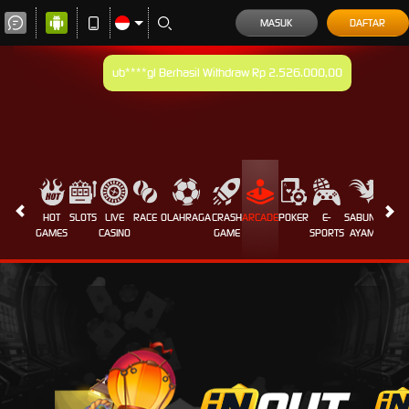
MASUK
DAFTAR
ub****gl Berhasil Withdraw Rp 2.526.000,00
HOT
SLOTS
LIVE
RACE
OLAHRAGA
CRASH
ARCADE
POKER
E-
SABUNG
PROM
GAMES
CASINO
GAME
SPORTS
AYAM