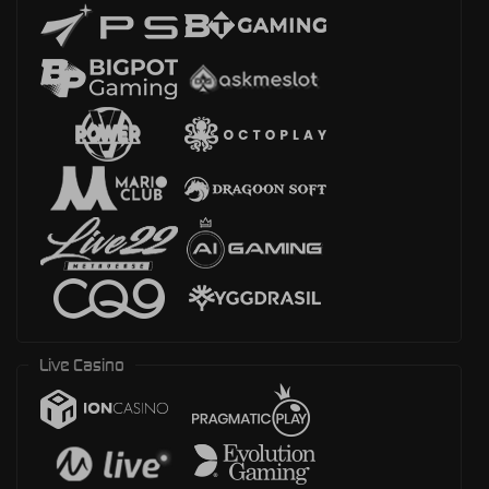
Live Casino