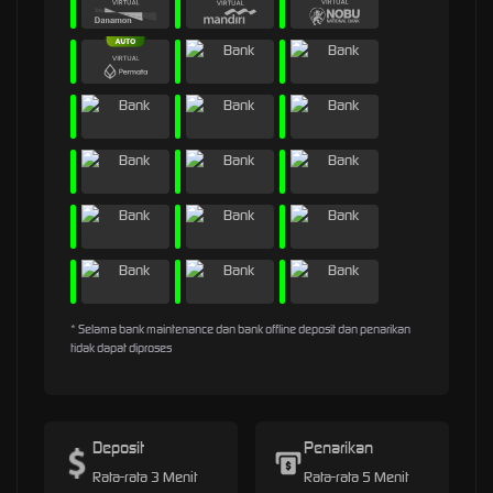
* Selama bank maintenance dan bank offline deposit dan penarikan
tidak dapat diproses
Deposit
Penarikan
Rata-rata 3 Menit
Rata-rata 5 Menit