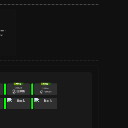
haan
ame