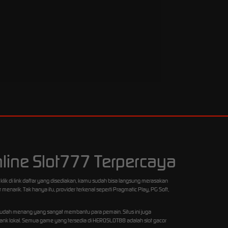
nline Slot777 Terpercaya
lik di link daftar yang disediakan, kamu sudah bisa langsung merasakan
menarik. Tak hanya itu, provider terkenal seperti Pragmatic Play, PG Soft,
dah menang yang sangat membantu para pemain. Situs ini juga
bank lokal. Semua game yang tersedia di HEROSLOT88 adalah slot gacor