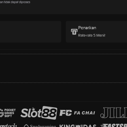
an tidak dapat diproses
Penarikan
Rata-rata 5 Menit