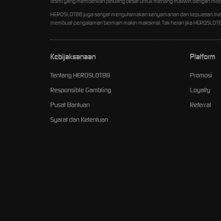
resmi yang memberikan peluang besar untuk menang maxwin dengan modal
HEROSLOT88 juga sangat mengutamakan kenyamanan dan kepuasan member. 
membuat pengalaman bermain makin maksimal. Tak heran jika HEROSLOT88
Kebijaksanaan
Platform
Tentang HEROSLOT88
Promosi
Responsible Gambling
Loyalty
Pusat Bantuan
Referral
Syarat dan Ketentuan