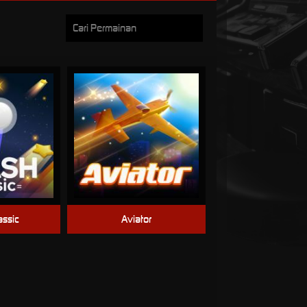
assic
Aviator