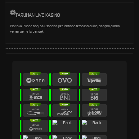
TARUHAN LIVE KASINO
Platform Pilihan bagi perusahaan-perusahaan terbaik di dunia, dengan pilihan
variasi game terbanyak