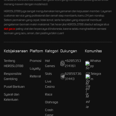
menang maxwin dengan modal kecil.
HEROSLOT88 juga sangat mengutamakan kenyamanan dan kepuasan member. Layanan
customer service yang profesional dan ramah siap membantu kamu 24 jam nonstop.
Sistem permainan yang cepat, tidak lemot, serta tampilan yang responsif membuat
pengalaman bermain makin maksimal. Tak heran jika HEROSLOT88 disebut sebagai situs
slot gacor
paling viral dan terpercaya di Indonesia, karena selalu menghadirkan sensasi
bermain yang seru, aman, dan pastinya bikin cuan!
Kebijaksanaan
Platform
Kategori
Dukungan
Komunitas
Tentang
Promosi
Hot
+6285353
Whatsa
HEROSLOT88
Games
214161
pp
Loyalty
Responsible
Slots
62859736
Telegra
Referral
Gambling
31443
m
Live
Pusat Bantuan
Casino
Syarat dan
Race
Ketentuan
Olahraga
Crash
Game