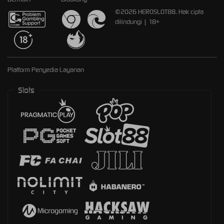
©2026 HEROSLOT88. Hak cipta
dilindungi | 18+
Platform Penyedia Layanan
Slots