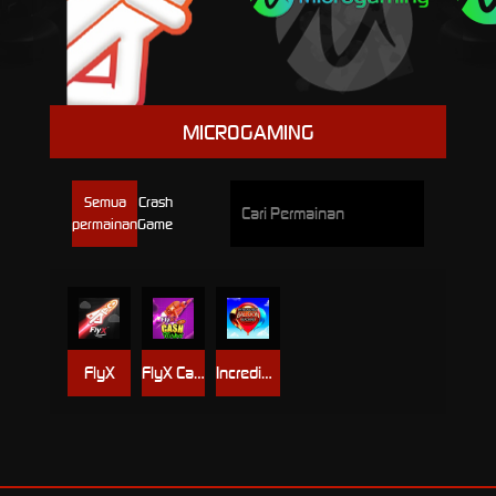
MICROGAMING
Semua
Crash
permainan
Game
FlyX
FlyX Cash Turbo
Incredible Balloon Machine