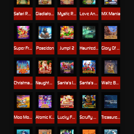
Safari Rumble
Gladiator Royal
Mystic Rings
Love And Riches: Eldorado
MX Mania
Super Fruit Blast
Poseidon
Jump! 2
Haunted Harbor
Glory Of Rome
Christmas Gift Rush
Naughty Santa
Santa's Inn
Santa's Village
Waltz Beauty
Moo Moo Cow
Atomic Kittens
Lucky Fortune Cat
Scruffy Scallywags
Treasure Diver