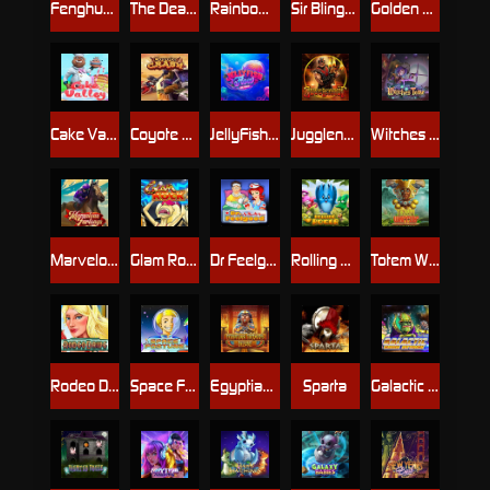
Fenghuang
The Dead Escape
Rainbowmania
Sir Blingalot
Golden Unicorn Deluxe
Cake Valley
Coyote Crash
JellyFish Flow Ultra
Jugglenaut
Witches Tome
Marvelous Furlongs
Glam Rock
Dr Feelgood
Rolling Roger
Totem Warrior
Rodeo Drive
Space Fortune
Egyptian Dreams Deluxe
Sparta
Galactic Cash