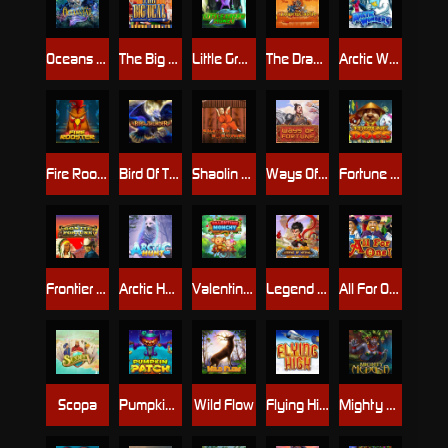
Oceans Call
The Big Deal
Little Green Money
The Dragon Castle
Arctic Wonders
Fire Rooster
Bird Of Thunder
Shaolin Fortunes
Ways Of Fortune
Fortune Dogs
Frontier Fortunes
Arctic Hunt
Valentine Monchy
Legend Of Nezha
All For One
Scopa
Pumpkin Patch
Wild Flow
Flying High
Mighty Medusa