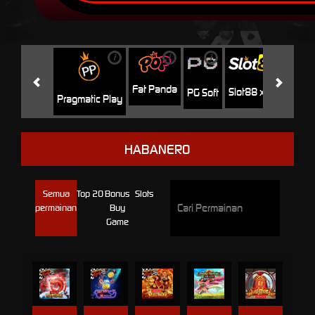
i
i
i
i
i
Facha
Fat Panda
Slot88 x PP
PG Soft
Pragmatic Play
HABANERO
Semua
Top 20
Bonus
Slots
permainan
Buy
Game