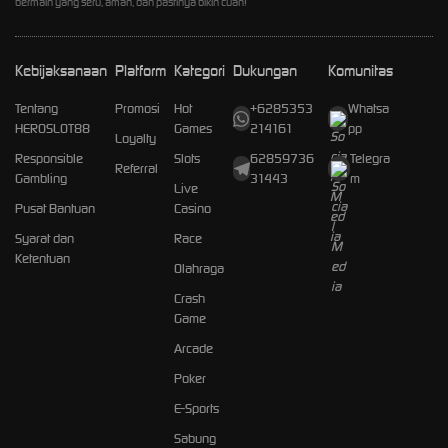
bermain yang seru, aman, dan pastinya bikin cuan!
Kebijaksanaan
Platform
Kategori
Dukungan
Komunitas
Tentang
Promosi
Hot
+6285353
Whatsa
HEROSLOT88
Games
214161
pp
Loyalty
Responsible
Slots
62859736
Telegra
Referral
Gambling
31443
m
Live
Pusat Bantuan
Casino
Syarat dan
Race
Ketentuan
Olahraga
Crash
Game
Arcade
Poker
E-Sports
Sabung