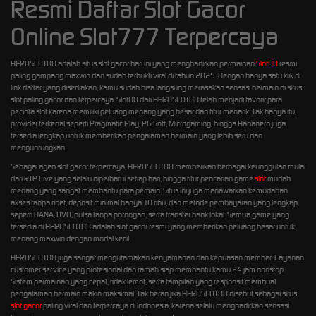
Resmi Daftar Slot Gacor
Online Slot777 Terpercaya
HEROSLOT88 adalah situs slot gacor hari ini yang menghadirkan permainan
Slot88
resmi
paling gampang maxwin dan sudah terbukti viral di tahun 2025. Dengan hanya satu klik di
link daftar yang disediakan, kamu sudah bisa langsung merasakan sensasi bermain di situs
slot paling gacor dan terpercaya. Slot88 dari HEROSLOT88 telah menjadi favorit para
pecinta slot karena memiliki peluang menang yang besar dan fitur menarik. Tak hanya itu,
provider terkenal seperti Pragmatic Play, PG Soft, Microgaming, hingga Habanero juga
tersedia lengkap untuk memberikan pengalaman bermain yang lebih seru dan
menguntungkan.
Sebagai agen slot gacor terpercaya, HEROSLOT88 memberikan berbagai keunggulan mulai
dari RTP Live yang selalu diperbarui setiap hari, hingga fitur pencarian game
slot
mudah
menang yang sangat membantu para pemain. Situs ini juga menawarkan kemudahan
akses tanpa ribet, deposit minimal hanya 10 ribu, dan metode pembayaran yang lengkap
seperti DANA, OVO, pulsa tanpa potongan, serta transfer bank lokal. Semua game yang
tersedia di HEROSLOT88 adalah slot gacor resmi yang memberikan peluang besar untuk
menang maxwin dengan modal kecil.
HEROSLOT88 juga sangat mengutamakan kenyamanan dan kepuasan member. Layanan
customer service yang profesional dan ramah siap membantu kamu 24 jam nonstop.
Sistem permainan yang cepat, tidak lemot, serta tampilan yang responsif membuat
pengalaman bermain makin maksimal. Tak heran jika HEROSLOT88 disebut sebagai situs
slot gacor
paling viral dan terpercaya di Indonesia, karena selalu menghadirkan sensasi