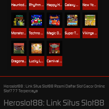
Haunted House
Rhythm Nights
Happy Hatchlings
Galaxy Babies
New Years Bash
Monster Mash Cash
Techno Tumble
Magic Oak
Super Twister
Vikings Plunder
Dragons Realm
Lucky Lucky
Carnival Cash
Heroslot88 : Link Situs Slot88 Resmi Daftar Slot Gacor Online
Slot777 Terpercaya
Heroslot88: Link Situs Slot88