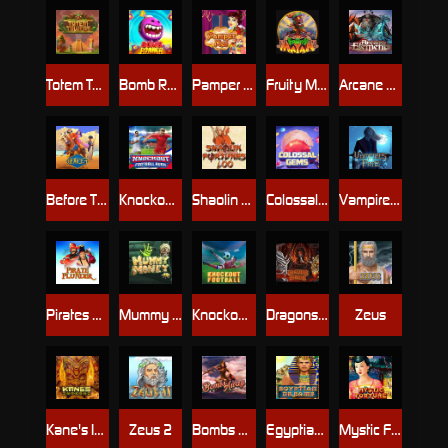
Totem Towers
Bomb Runner
Pamper Me
Fruity Mayan
Arcane Elements
Before Time Runs Out
Knockout Football Rush
Shaolin Fortunes 100
Colossal Gems
Vampire's Fate
Pirates Plunder
Mummy Money
Knockout Football
Dragons Throne
Zeus
Kane's Inferno
Zeus 2
Bombs Away
Egyptian Dreams
Mystic Fortune