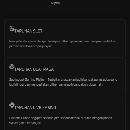
Ayam
TARUHAN SLOT
Penyedia slot online dengan beragam pilihan game menarik yang memudahkan
pemain untuk mencapai jackpot
TARUHAN OLAHRAGA
Sportsbook Gaming Platform Terbaik menawarkan lebih banyak game, odds yang
lebih tinggi, dan menyediakan pilihan yang lebih banyak untuk pemain.
TARUHAN LIVE KASINO
Platform Pilihan bagi perusahaan-perusahaan terbaik di dunia, dengan pilihan
variasi game terbanyak