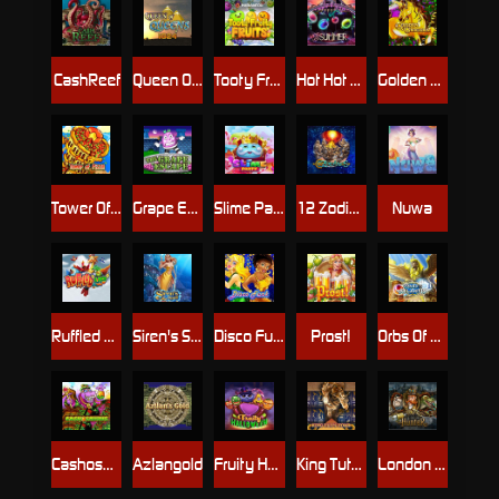
CashReef
Queen Of Queens 2
Tooty Fruity Fruits
Hot Hot Summer
Golden Unicorn
Tower Of Pizza
Grape Escape
Slime Party
12 Zodiacs
Nuwa
Ruffled Up
Siren's Spell
Disco Funk
Prost!
Orbs Of Atlantis
Cashosaurus
Azlangold
Fruity Halloween
King Tuts Tomb
London Hunter