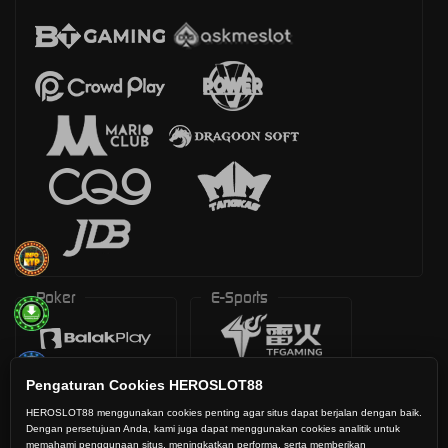
Poker
E-Sports
Pengaturan Cookies HEROSLOT88
Sabung Ayam
HEROSLOT88 menggunakan cookies penting agar situs dapat berjalan dengan baik.
Dengan persetujuan Anda, kami juga dapat menggunakan cookies analitik untuk
memahami penggunaan situs, meningkatkan performa, serta memberikan