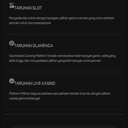
TARUHAN SLOT
Penyedia slot online dengan beragam pilihan game menarik yang memudahkan
pemain untuk mencapai jackpot
TARUHAN OLAHRAGA
Sportsbook Gaming Platform Terbaik menawarkan lebih banyak game, odds yang
lebih tinggi, dan menyediakan pilihan yang lebih banyak untuk pemain.
TARUHAN LIVE KASINO
Platform Pilihan bagi perusahaan-perusahaan terbaik di dunia, dengan pilihan
variasi game terbanyak