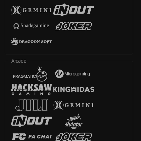
Arcade