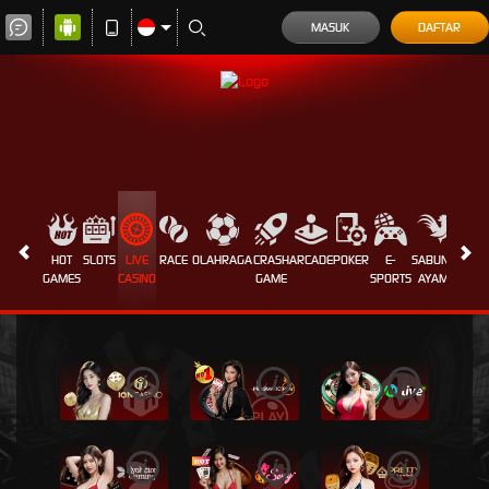
MASUK
DAFTAR
HOT
SLOTS
LIVE
RACE
OLAHRAGA
CRASH
ARCADE
POKER
E-
SABUNG
PROM
GAMES
CASINO
GAME
SPORTS
AYAM
i
i
i
i
i
i