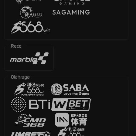
Race
Olahraga