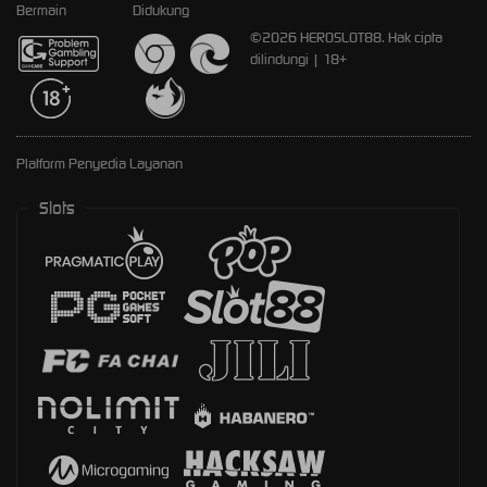
Bermain
Didukung
©2026 HEROSLOT88. Hak cipta
dilindungi | 18+
Platform Penyedia Layanan
Slots