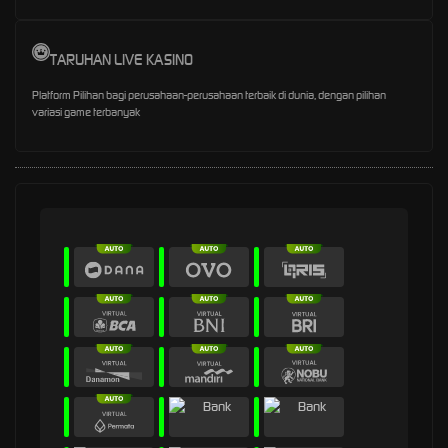
TARUHAN LIVE KASINO
Platform Pilihan bagi perusahaan-perusahaan terbaik di dunia, dengan pilihan
variasi game terbanyak