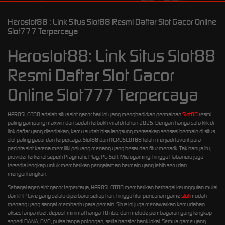
Heroslot88 : Link Situs Slot88 Resmi Daftar Slot Gacor Online
Slot777 Terpercaya
Heroslot88: Link Situs Slot88
Resmi Daftar Slot Gacor
Online Slot777 Terpercaya
HEROSLOT88 adalah situs slot gacor hari ini yang menghadirkan permainan
Slot88
resmi
paling gampang maxwin dan sudah terbukti viral di tahun 2025. Dengan hanya satu klik di
link daftar yang disediakan, kamu sudah bisa langsung merasakan sensasi bermain di situs
slot paling gacor dan terpercaya. Slot88 dari HEROSLOT88 telah menjadi favorit para
pecinta slot karena memiliki peluang menang yang besar dan fitur menarik. Tak hanya itu,
provider terkenal seperti Pragmatic Play, PG Soft, Microgaming, hingga Habanero juga
tersedia lengkap untuk memberikan pengalaman bermain yang lebih seru dan
menguntungkan.
Sebagai agen slot gacor terpercaya, HEROSLOT88 memberikan berbagai keunggulan mulai
dari RTP Live yang selalu diperbarui setiap hari, hingga fitur pencarian game
slot
mudah
menang yang sangat membantu para pemain. Situs ini juga menawarkan kemudahan
akses tanpa ribet, deposit minimal hanya 10 ribu, dan metode pembayaran yang lengkap
seperti DANA, OVO, pulsa tanpa potongan, serta transfer bank lokal. Semua game yang