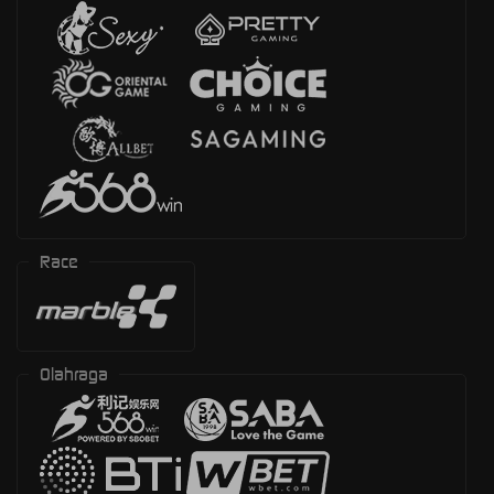
Race
Olahraga