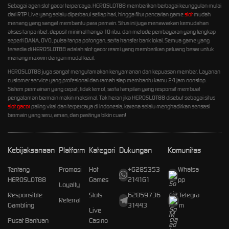
Sebagai agen slot gacor terpercaya, HEROSLOT88 memberikan berbagai keunggulan mulai
dari RTP Live yang selalu diperbarui setiap hari, hingga fitur pencarian game
slot
mudah
menang yang sangat membantu para pemain. Situs ini juga menawarkan kemudahan
akses tanpa ribet, deposit minimal hanya 10 ribu, dan metode pembayaran yang lengkap
seperti DANA, OVO, pulsa tanpa potongan, serta transfer bank lokal. Semua game yang
tersedia di HEROSLOT88 adalah slot gacor resmi yang memberikan peluang besar untuk
menang maxwin dengan modal kecil.
HEROSLOT88 juga sangat mengutamakan kenyamanan dan kepuasan member. Layanan
customer service yang profesional dan ramah siap membantu kamu 24 jam nonstop.
Sistem permainan yang cepat, tidak lemot, serta tampilan yang responsif membuat
pengalaman bermain makin maksimal. Tak heran jika HEROSLOT88 disebut sebagai situs
slot gacor
paling viral dan terpercaya di Indonesia, karena selalu menghadirkan sensasi
bermain yang seru, aman, dan pastinya bikin cuan!
Kebijaksanaan
Platform
Kategori
Dukungan
Komunitas
Tentang
Promosi
Hot
+6285353
Whatsa
HEROSLOT88
Games
214161
pp
Loyalty
Responsible
Slots
62859736
Telegra
Referral
Gambling
31443
m
Live
Pusat Bantuan
Casino