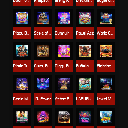
Boom of Prosperity
Rhapsody of Muertos
Starry Adventure
BlackJack21
Sugar Crush
Piggy Bank Gold
Scale of Heaven: Anubis
Bunny to the Moon
Royal Ace
World Cup Final
Pirate Treasure Hunt
Crazy Bounty
Piggy Bank Gold 2
Buffalo Rush HIGHROLLER
Fighting Bull
Genie Mystery
DJ Fever
Aztec: Bonus Hunt
LABUBU: Fall In Wild
Jewel Mastermind