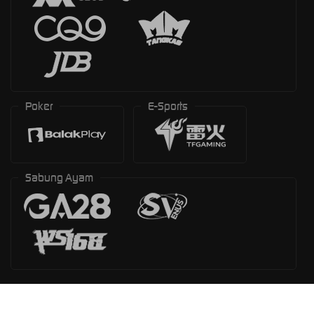
Poker
E-Sports
Sabung Ayam