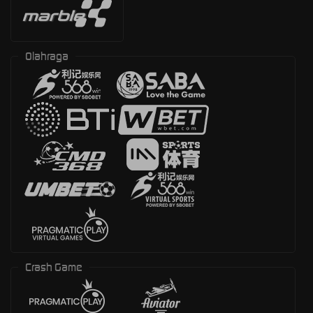
Olahraga
Crash Game