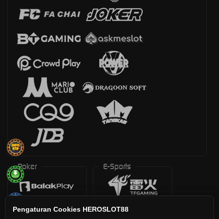
Poker
E-Sports
Pengaturan Cookies HEROSLOT88
Sabung Ayam