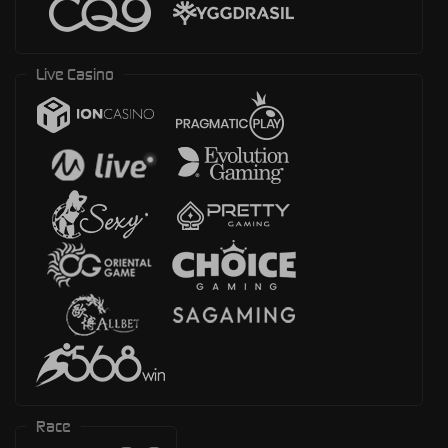
Live Casino
Race