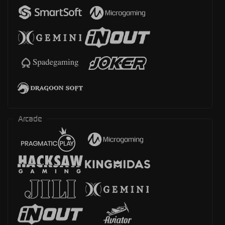
Arcade