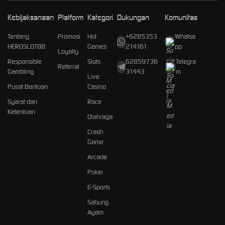
Kebijaksanaan
Platform
Kategori
Dukungan
Komunitas
Tentang
Promosi
Hot
+6285353
Whatsa
HEROSLOT88
Games
214161
pp
Loyalty
Responsible
Slots
62859736
Telegra
Referral
Gambling
31443
m
Live
Pusat Bantuan
Casino
Syarat dan
Race
Ketentuan
Olahraga
Crash
Game
Arcade
Poker
E-Sports
Sabung
Ayam