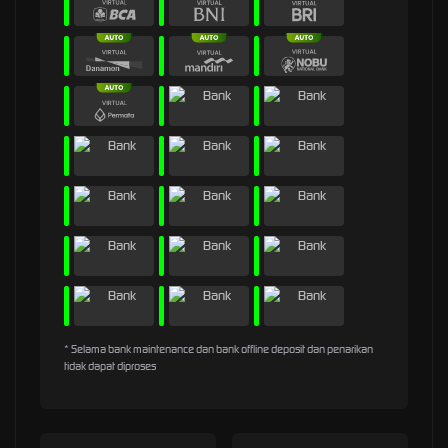
* Selama bank maintenance dan bank offline deposit dan penarikan
tidak dapat diproses