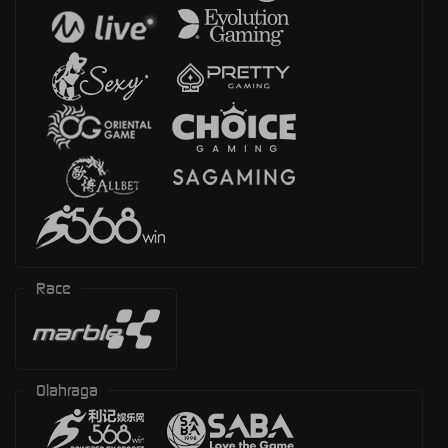
Race
Olahraga