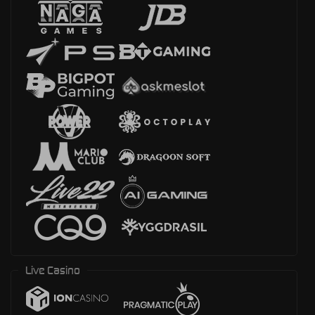
Live Casino