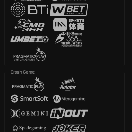
Crash Game