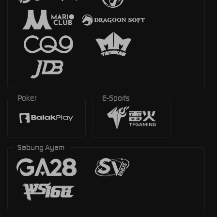
Poker
E-Sports
Sabung Ayam