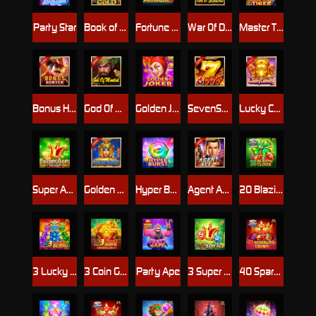
Party Star
Book of Gold
Fortune Gems 3
War Of Dragons
Master Tiger
Bonus Hunter
God Of Martial
Golden Joker
SevenSevenSeven
Lucky Coming
Super Ace Deluxe
Golden Queen
Hyper Burst
Agent Ace
20 Blazing Clover
3 Lucky Baozhu
3 Coin Golden OX
Party Ape
3 Super Ace
40 Sparkling Crown