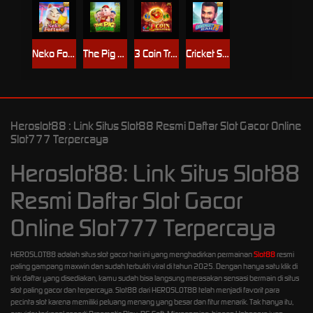
Neko Fortune
The Pig House
3 Coin Treasures
Cricket Sah 75
Heroslot88 : Link Situs Slot88 Resmi Daftar Slot Gacor Online
Slot777 Terpercaya
Heroslot88: Link Situs Slot88
Resmi Daftar Slot Gacor
Online Slot777 Terpercaya
HEROSLOT88 adalah situs slot gacor hari ini yang menghadirkan permainan
Slot88
resmi
paling gampang maxwin dan sudah terbukti viral di tahun 2025. Dengan hanya satu klik di
link daftar yang disediakan, kamu sudah bisa langsung merasakan sensasi bermain di situs
slot paling gacor dan terpercaya. Slot88 dari HEROSLOT88 telah menjadi favorit para
pecinta slot karena memiliki peluang menang yang besar dan fitur menarik. Tak hanya itu,