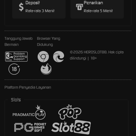
Deposit
Penarikan
Rata-rata 3 Menit
Rata-rata 5 Menit
Tanggung Jawab
Browser Yang
Bermain
Didukung
©2026 HEROSLOT88. Hak cipta
dilindungi | 18+
Platform Penyedia Layanan
Slots