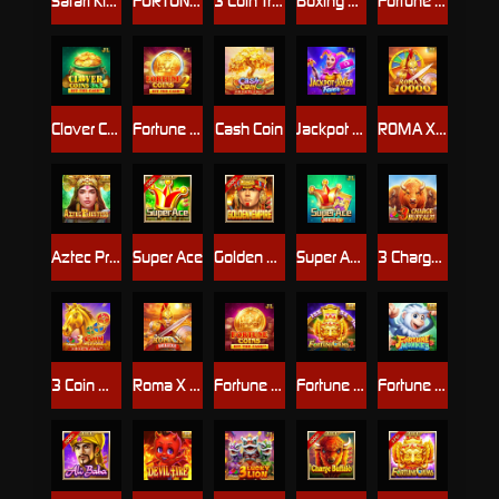
Safari King
FORTUNE GARUDA 500
3 Coin Treasures 2
Boxing King Title Match
Fortune Gems 500
Clover Coins 3x3
Fortune Coins 2
Cash Coin
Jackpot Joker FEVER
ROMA X 10000
Aztec Priestess
Super Ace
Golden Empire
Super Ace Joker
3 Charge Buffalo
3 Coin Wild Horse
Roma X Deluxe
Fortune Coins
Fortune Gems 2
Fortune Monkey