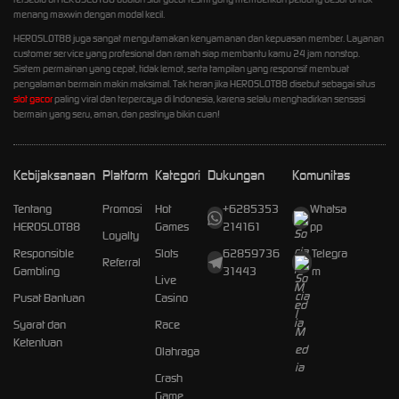
menang maxwin dengan modal kecil.
HEROSLOT88 juga sangat mengutamakan kenyamanan dan kepuasan member. Layanan
customer service yang profesional dan ramah siap membantu kamu 24 jam nonstop.
Sistem permainan yang cepat, tidak lemot, serta tampilan yang responsif membuat
pengalaman bermain makin maksimal. Tak heran jika HEROSLOT88 disebut sebagai situs
slot gacor
paling viral dan terpercaya di Indonesia, karena selalu menghadirkan sensasi
bermain yang seru, aman, dan pastinya bikin cuan!
Kebijaksanaan
Platform
Kategori
Dukungan
Komunitas
Tentang
Promosi
Hot
+6285353
Whatsa
HEROSLOT88
Games
214161
pp
Loyalty
Responsible
Slots
62859736
Telegra
Referral
Gambling
31443
m
Live
Pusat Bantuan
Casino
Syarat dan
Race
Ketentuan
Olahraga
Crash
Game