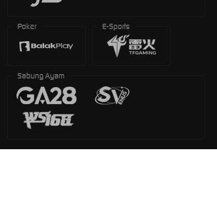
Poker
E-Sports
Sabung Ayam