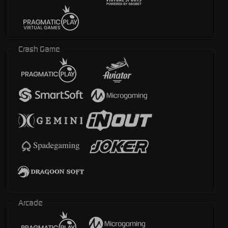
Crash Game
Arcade