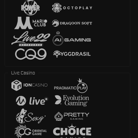
Live Casino