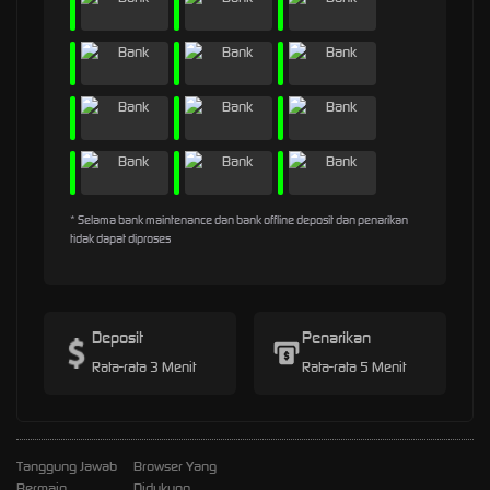
* Selama bank maintenance dan bank offline deposit dan penarikan
tidak dapat diproses
Deposit
Penarikan
Rata-rata 3 Menit
Rata-rata 5 Menit
Tanggung Jawab
Browser Yang
Bermain
Didukung