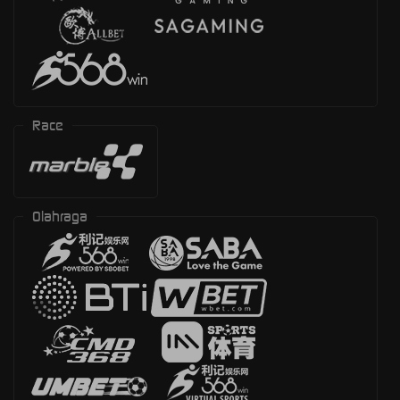
Race
Olahraga