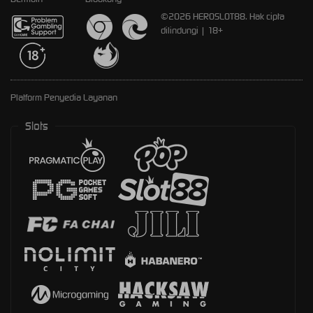
©2026 HEROSLOT88. Hak cipta
dilindungi | 18+
Platform Penyedia Layanan
Slots