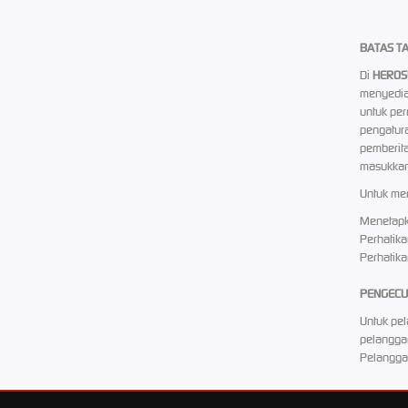
BATAS T
Di
HEROS
menyedia
untuk per
pengatura
pemberita
masukkan 
Untuk me
Menetapka
Perhatika
Perhatika
PENGECUA
Untuk pel
pelangga
Pelanggan