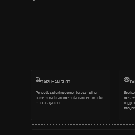
TARUHAN SLOT
TA
Penyedia slot online dengan beragam pilihan
Sportsb
game menarik yang memudahkan pemain untuk
menawar
mencapai jackpot
tinggi,
banyak 