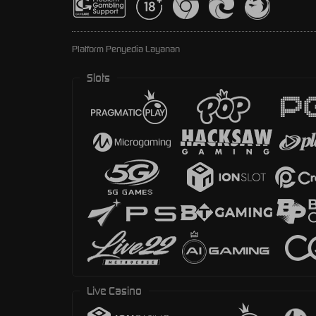
Platform Penyedia Layanan
Slots
Live Casino