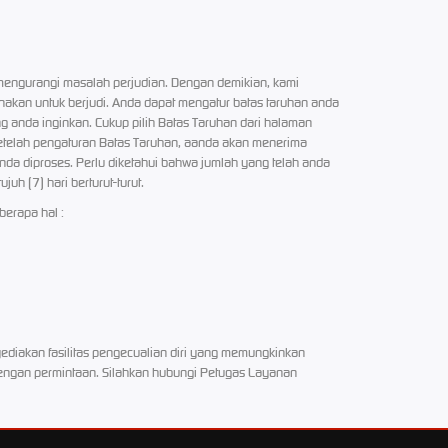
 mengurangi masalah perjudian. Dengan demikian, kami
kan untuk berjudi. Anda dapat mengatur batas taruhan anda
 anda inginkan. Cukup pilih Batas Taruhan dari halaman
Setelah pengaturan Batas Taruhan, aanda akan menerima
da diproses. Perlu diketahui bahwa jumlah yang telah anda
 (7) hari berturut-turut.
erapa hal :
ediakan fasilitas pengecualian diri yang memungkinkan
engan permintaan. Silahkan hubungi Petugas Layanan