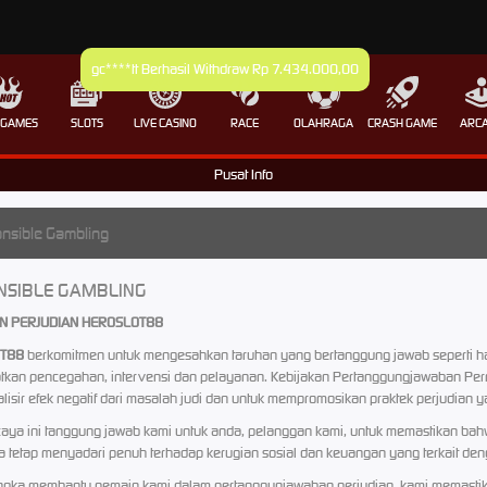
gc****tt Berhasil Withdraw Rp 7.434.000,00
 GAMES
SLOTS
LIVE CASINO
RACE
OLAHRAGA
CRASH GAME
ARC
Pusat Info
nsible Gambling
NSIBLE GAMBLING
AN PERJUDIAN HEROSLOT88
T88
berkomitmen untuk mengesahkan taruhan yang bertanggung jawab seperti h
tkan pencegahan, intervensi dan pelayanan. Kebijakan Pertanggungjawaban Pe
isir efek negatif dari masalah judi dan untuk mempromosikan praktek perjudian 
aya ini tanggung jawab kami untuk anda, pelanggan kami, untuk memastikan bahw
 tetap menyadari penuh terhadap kerugian sosial dan keuangan yang terkait den
ngka membantu pemain kami dalam pertanggunjawaban perjudian, kami memastik