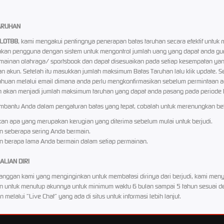
ARUHAN
LOT88
, kami mengakui pentingnya penerapan batas taruhan secara efektif untuk
kan pengguna dengan sistem untuk mengontrol jumlah uang yang dapat anda guna
mainan olahraga/ sportsbook dan dapat disesuaikan pada setiap kesempatan yang
n akun. Setelah itu masukkan jumlah maksimum Batas Taruhan lalu klik update. 
huan melalui email dimana anda perlu mengkonfirmasikan sebelum permintaan an
akan menjadi jumlah maksimum taruhan yang dapat anda pasang pada periode tujuh
mbantu Anda dalam pengaturan batas yang tepat, cobalah untuk merenungkan beb
n apa yang merupakan kerugian yang diterima sebelum mulai untuk berjudi.
n seberapa sering Anda bermain.
n berapa lama Anda bermain dalam setiap permainan.
LIAN DIRI
anggan kami yang menginginkan untuk membatasi dirinya dari berjudi, kami meny
n untuk menutup akunnya untuk minimum waktu 6 bulan sampai 5 tahun sesuai d
 melalui “Live Chat” yang ada di situs untuk informasi lebih lanjut.