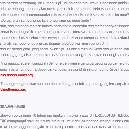
nda pernah berbohong untuk menutupi jumlah dana atau waktu yang anda habiska
nda berbohong, mencuri atau meminjam untuk memelihara kebiasaan bertaruh a
nda enggan untuk menggunakan dana taruhan anda untuk sesuatu yang lainnya?
nda bertaruh sampai anda kehilangan semua uang anda?
kalah, apakah anda merasa bahwa anda harus mencoba dan memenangkan kemba
 kehabisan uang ketika bertaruh, apakah anda merasa kalah dan dalam keputusas
gumentasi, frustasi atau kekecewaan membuat anda menginginkan untuk bertaruh
rtaruh membuat anda merasa depresi atau bahkan ingin bunuh diri?
banyak pertanyaan yang anda jawab 'ya', semakin menunjukkan bahwa anda memi
seorang yang bisa memberikan nasihat dan dukungan, silahkan hubungi salah satu 
 Anonymous adalah kumpulan dari pria dan wanita yang bergabung bersama unt
main berat lainnya. Terdapat perkumpulan regional di seluruh dunia. Situs Pela
blersanonymous.org
Therapy menyediakan bantuan dan bimbingan untuk siapapun yang terdampak buruk 
lingtherapy.org
 DIBAWAH UMUR
dibawah batas umur 18 tahun merupakan tindakan ilegal di
HEROSLOT88
.
HEROS
T88
mempunyai hak untuk meminta bukti umur dari pelanggan manapun dan untuk
n. Akun pelanggan mungkin akan ditutup untuk sementara dan dana akan ditahan