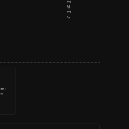
haan
ame