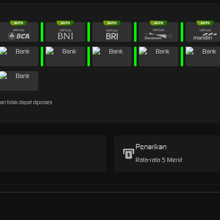
an tidak dapat diproses
Penarikan
Rata-rata 5 Menit