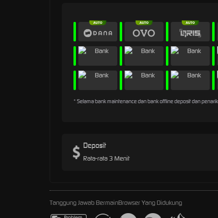
* Selama bank maintenance dan bank offline deposit dan penarik
Deposit
Rata-rata 3 Menit
Tanggung Jawab Bermain
Browser Yang Didukung